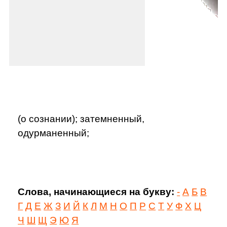
(о сознании); затемненный,
одурманенный;
Слова, начинающиеся на букву:
-
А
Б
В
Г
Д
Е
Ж
З
И
Й
К
Л
М
Н
О
П
Р
С
Т
У
Ф
Х
Ц
Ч
Ш
Щ
Э
Ю
Я