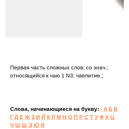
Первая часть сложных слов; со знач.;
относящийся к чаю 1 N3; чаепитие.;
Слова, начинающиеся на букву:
-
А
Б
В
Г
Д
Е
Ж
З
И
Й
К
Л
М
Н
О
П
Р
С
Т
У
Ф
Х
Ц
Ч
Ш
Щ
Э
Ю
Я