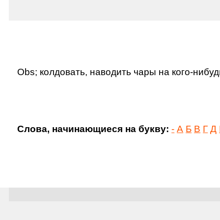
Obs; колдовать, наводить чары на кого-нибуд
Слова, начинающиеся на букву:
-
А
Б
В
Г
Д