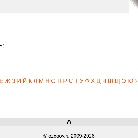
ь;
Е
Ж
З
И
Й
К
Л
М
Н
О
П
Р
С
Т
У
Ф
Х
Ц
Ч
Ш
Щ
Э
Ю
˄
© ozegov.ru 2009-2026