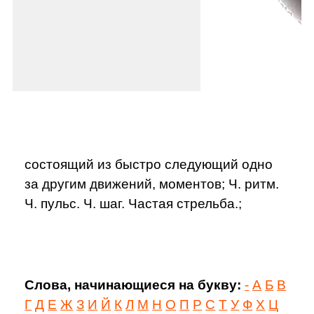
состоящий из быстро следующий одно
за другим движений, моментов; Ч. ритм.
Ч. пульс. Ч. шаг. Частая стрельба.;
Слова, начинающиеся на букву:
-
А
Б
В
Г
Д
Е
Ж
З
И
Й
К
Л
М
Н
О
П
Р
С
Т
У
Ф
Х
Ц