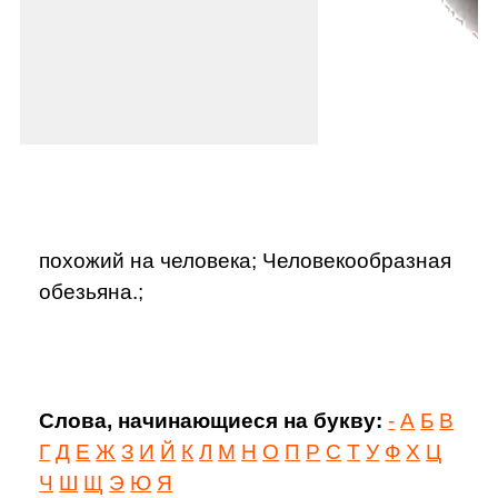
похожий на человека; Человекообразная
обезьяна.;
Слова, начинающиеся на букву:
-
А
Б
В
Г
Д
Е
Ж
З
И
Й
К
Л
М
Н
О
П
Р
С
Т
У
Ф
Х
Ц
Ч
Ш
Щ
Э
Ю
Я