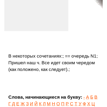
В некоторых сочетаниях:; == очередь N1;
Пришел наш ч. Все идет своим чередом
(как положено, как следует).;
Слова, начинающиеся на букву:
-
А
Б
В
Г
Д
Е
Ж
З
И
Й
К
Л
М
Н
О
П
Р
С
Т
У
Ф
Х
Ц