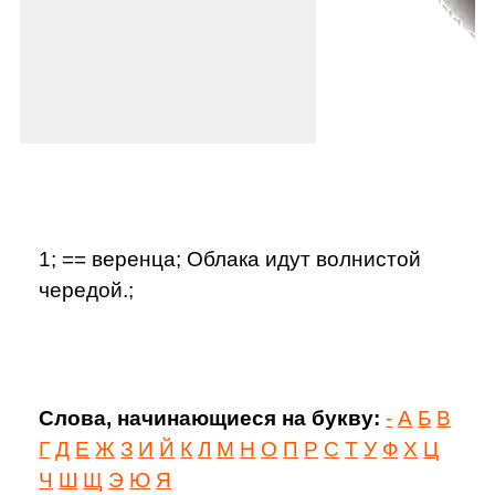
1; == веренца; Облака идут волнистой
чередой.;
Слова, начинающиеся на букву:
-
А
Б
В
Г
Д
Е
Ж
З
И
Й
К
Л
М
Н
О
П
Р
С
Т
У
Ф
Х
Ц
Ч
Ш
Щ
Э
Ю
Я