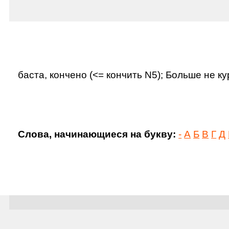
баста, кончено (<= кончить N5); Больше не ку
Слова, начинающиеся на букву:
-
А
Б
В
Г
Д