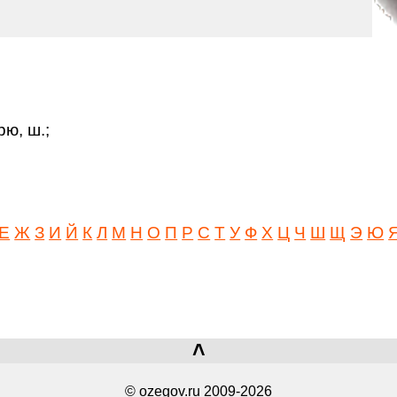
рю, ш.;
Е
Ж
З
И
Й
К
Л
М
Н
О
П
Р
С
Т
У
Ф
Х
Ц
Ч
Ш
Щ
Э
Ю
˄
© ozegov.ru 2009-2026