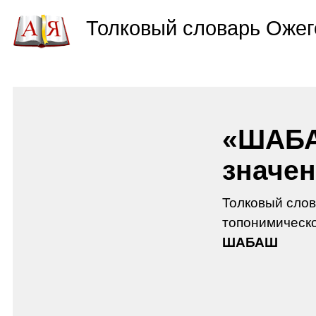
Толковый словарь Ожег
«ШАБА
значен
Толковый слов
топонимическо
ШАБАШ