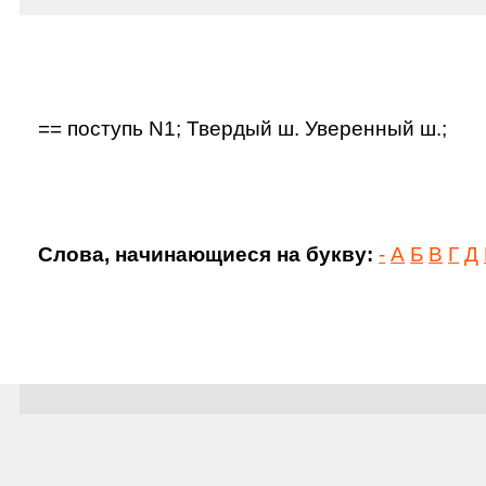
== поступь N1; Твердый ш. Уверенный ш.;
Слова, начинающиеся на букву:
-
А
Б
В
Г
Д