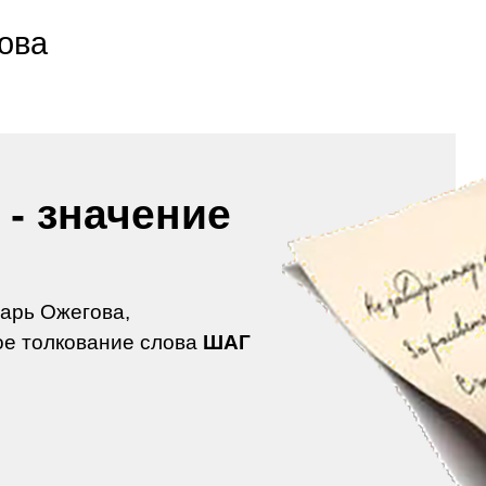
ова
- значение
арь Ожегова,
ое толкование слова
ШАГ