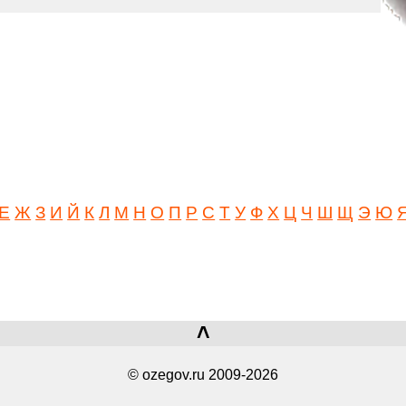
Е
Ж
З
И
Й
К
Л
М
Н
О
П
Р
С
Т
У
Ф
Х
Ц
Ч
Ш
Щ
Э
Ю
˄
© ozegov.ru 2009-2026