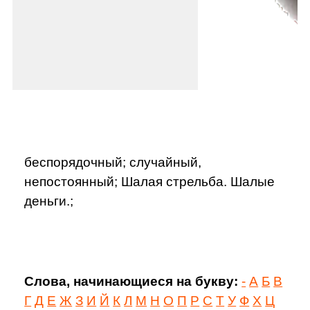
беспорядочный; случайный,
непостоянный; Шалая стрельба. Шалые
деньги.;
Слова, начинающиеся на букву:
-
А
Б
В
Г
Д
Е
Ж
З
И
Й
К
Л
М
Н
О
П
Р
С
Т
У
Ф
Х
Ц