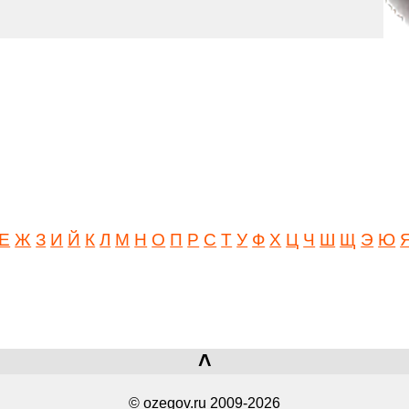
Е
Ж
З
И
Й
К
Л
М
Н
О
П
Р
С
Т
У
Ф
Х
Ц
Ч
Ш
Щ
Э
Ю
˄
© ozegov.ru 2009-2026