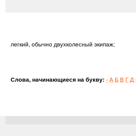
легкий, обычно двухколесный экипаж;
Слова, начинающиеся на букву:
-
А
Б
В
Г
Д