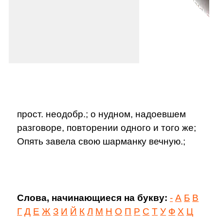
прост. неодобр.; о нудном, надоевшем
разговоре, повторении одного и того же;
Опять завела свою шарманку вечную.;
Слова, начинающиеся на букву:
-
А
Б
В
Г
Д
Е
Ж
З
И
Й
К
Л
М
Н
О
П
Р
С
Т
У
Ф
Х
Ц