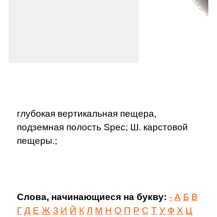
глубокая вертикальная пещера,
подземная полость Spec; Ш. карстовой
пещеры.;
Слова, начинающиеся на букву:
-
А
Б
В
Г
Д
Е
Ж
З
И
Й
К
Л
М
Н
О
П
Р
С
Т
У
Ф
Х
Ц