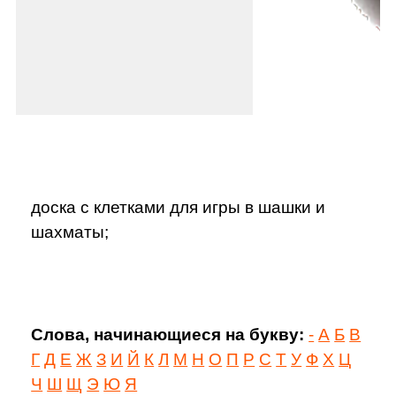
доска с клетками для игры в шашки и
шахматы;
Слова, начинающиеся на букву:
-
А
Б
В
Г
Д
Е
Ж
З
И
Й
К
Л
М
Н
О
П
Р
С
Т
У
Ф
Х
Ц
Ч
Ш
Щ
Э
Ю
Я