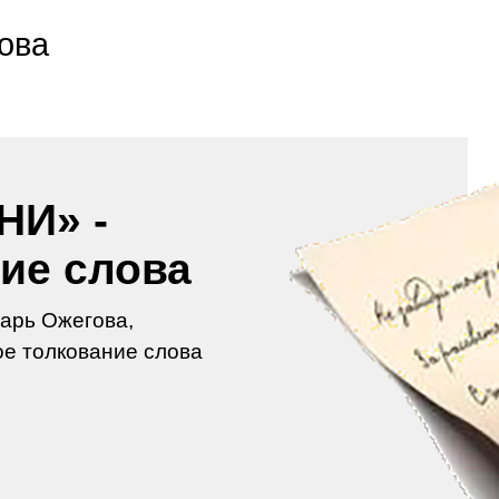
ова
И» -
ие слова
арь Ожегова,
е толкование слова