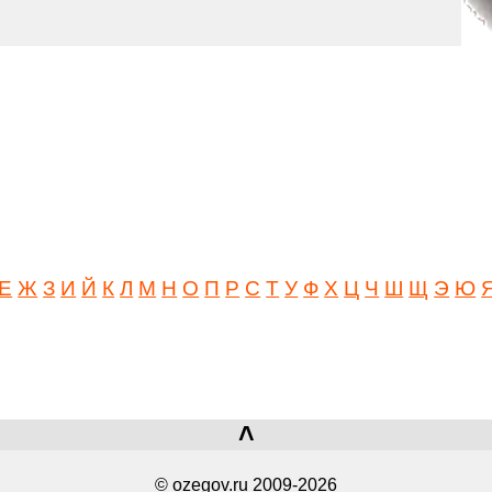
Е
Ж
З
И
Й
К
Л
М
Н
О
П
Р
С
Т
У
Ф
Х
Ц
Ч
Ш
Щ
Э
Ю
˄
© ozegov.ru 2009-2026