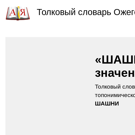
Толковый словарь Ожег
«ШАШН
значен
Толковый слов
топонимическо
ШАШНИ