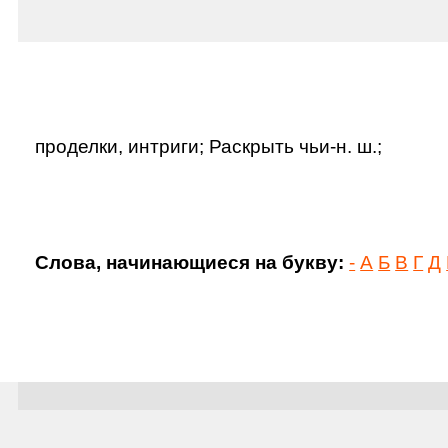
проделки, интриги; Раскрыть чьи-н. ш.;
Слова, начинающиеся на букву:
-
А
Б
В
Г
Д