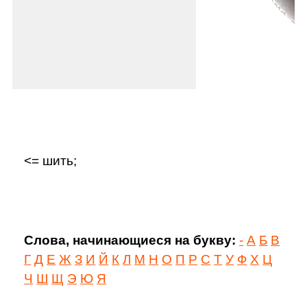
<= шить;
Слова, начинающиеся на букву:
-
А
Б
В
Г
Д
Е
Ж
З
И
Й
К
Л
М
Н
О
П
Р
С
Т
У
Ф
Х
Ц
Ч
Ш
Щ
Э
Ю
Я