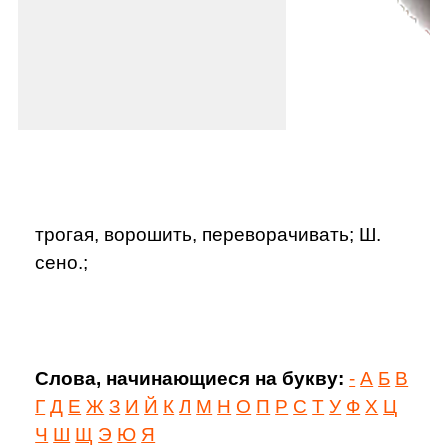
трогая, ворошить, переворачивать; Ш.
сено.;
Слова, начинающиеся на букву:
-
А
Б
В
Г
Д
Е
Ж
З
И
Й
К
Л
М
Н
О
П
Р
С
Т
У
Ф
Х
Ц
Ч
Ш
Щ
Э
Ю
Я