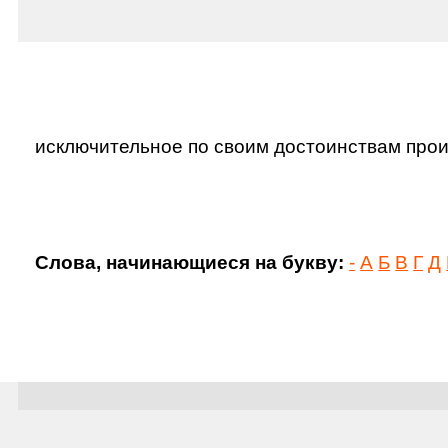
исключительное по своим достоинствам прои
Слова, начинающиеся на букву:
-
А
Б
В
Г
Д