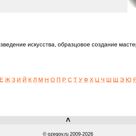
зведение искусства, образцовое создание масте
Е
Ж
З
И
Й
К
Л
М
Н
О
П
Р
С
Т
У
Ф
Х
Ц
Ч
Ш
Щ
Э
Ю
˄
© ozegov.ru 2009-2026