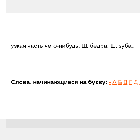
узкая часть чего-нибудь; Ш. бедра. Ш. зуба.;
Слова, начинающиеся на букву:
-
А
Б
В
Г
Д