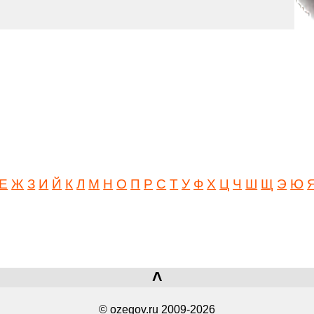
Е
Ж
З
И
Й
К
Л
М
Н
О
П
Р
С
Т
У
Ф
Х
Ц
Ч
Ш
Щ
Э
Ю
˄
© ozegov.ru 2009-2026