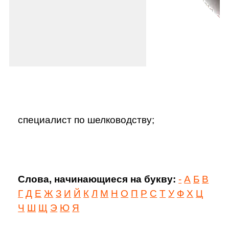
специалист по шелководству;
Слова, начинающиеся на букву:
-
А
Б
В
Г
Д
Е
Ж
З
И
Й
К
Л
М
Н
О
П
Р
С
Т
У
Ф
Х
Ц
Ч
Ш
Щ
Э
Ю
Я