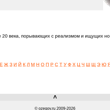
ве 20 века, порывающих с реализмом и ищущих 
Е
Ж
З
И
Й
К
Л
М
Н
О
П
Р
С
Т
У
Ф
Х
Ц
Ч
Ш
Щ
Э
Ю
˄
© ozegov.ru 2009-2026