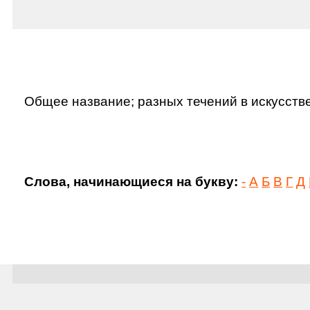
Общее название; разных течений в искусст
Слова, начинающиеся на букву:
-
А
Б
В
Г
Д