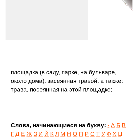
площадка (в саду, парке, на бульваре,
около дома), засеянная травой, а также;
трава, посеянная на этой площадке;
Слова, начинающиеся на букву:
-
А
Б
В
Г
Д
Е
Ж
З
И
Й
К
Л
М
Н
О
П
Р
С
Т
У
Ф
Х
Ц