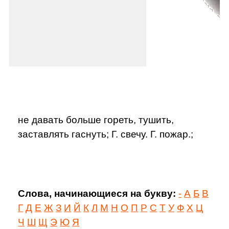
не давать больше гореть, тушить,
заставлять гаснуть; Г. свечу. Г. пожар.;
Слова, начинающиеся на букву:
-
А
Б
В
Г
Д
Е
Ж
З
И
Й
К
Л
М
Н
О
П
Р
С
Т
У
Ф
Х
Ц
Ч
Ш
Щ
Э
Ю
Я