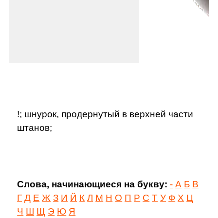
!; шнурок, продернутый в верхней части
штанов;
Слова, начинающиеся на букву:
-
А
Б
В
Г
Д
Е
Ж
З
И
Й
К
Л
М
Н
О
П
Р
С
Т
У
Ф
Х
Ц
Ч
Ш
Щ
Э
Ю
Я